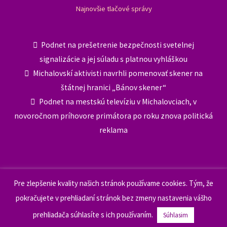
Najnovšie tlačové správy
Podnet na prešetrenie bezpečnosti svetelnej
signalizácie a jej súladu s platnou vyhláškou
Michalovskí aktivisti navrhli pomenovať skener na
štátnej hranici „Bánov skener“
Podnet na mestskú televíziu v Michalovciach, v
novoročnom príhovore primátora po roku znova politická
reklama
Pre zlepšenie kvality našich stránok používame cookies. Tým, že
© 2026 Nové Michalovce – občianske združenie. |
Tvorba
pokračujete v prehliadaní stránok bez zmeny nastavenia vášho
web stránok
prehliadača súhlasíte s ich používaním.
Súhlasim