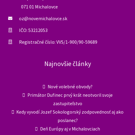
071 01 Michalovce
oz@novemichalovce.sk
IČO: 53212053
Registračné číslo: VVS/1-900/90-59689
Najnovšie články
Nové volebné obvody?
Primátor Dufinec prvý krát neotvoril svoje
zastupiteľstvo
Kedy vyvodí Jozef Sokologorský zodpovednosť aj ako
poslanec?
Deň Európy aj v Michalovciach