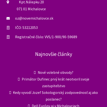
Spomienka na Jána a Martinu a protest proti
rozvratu právneho štátu, Ďakujeme za Vašu
účasť…
Milan Kaplan
23. februára 2024
ĎAKUJEME ZA VAŠU ÚČASŤ Chceme sa aj takto
verejne poďakovať všetkým zúčastneným na
včerajšej spomienke na Jána Kuciaka a Martinu
Kušnírovú a zároveň proteste proti rozvratu
právneho štátu na Slovensku. ...
Čítaj viac →