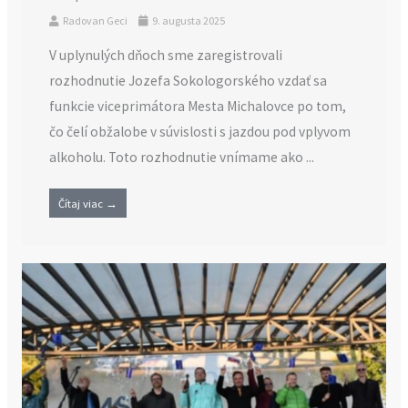
Radovan Geci
9. augusta 2025
V uplynulých dňoch sme zaregistrovali
rozhodnutie Jozefa Sokologorského vzdať sa
funkcie viceprimátora Mesta Michalovce po tom,
čo čelí obžalobe v súvislosti s jazdou pod vplyvom
alkoholu. Toto rozhodnutie vnímame ako ...
Čítaj viac →