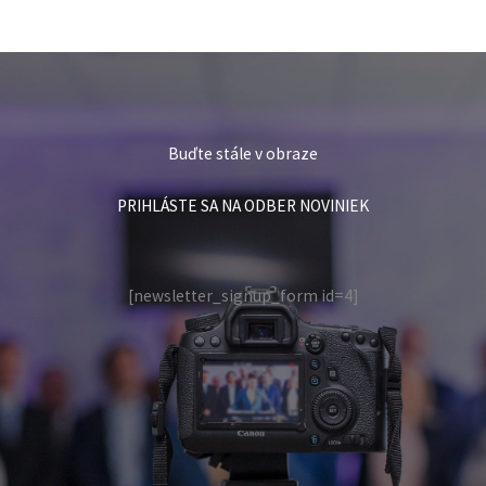
Ekonomická aktivita mesta klesá
Radovan Geci
11. októbra 2024
Za 20 rokov sa v našom meste nielen znížil počet
obyvateľov z pôvodných 40.000 na súčasných
35.500. Čo je horšie, dramaticky sa aj zhoršil