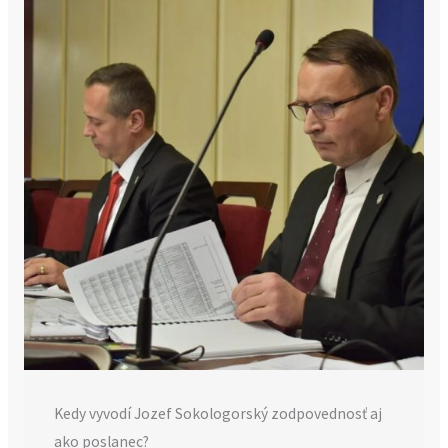
Kedy vyvodí Jozef Sokologorský zodpovednosť aj
ako poslanec?