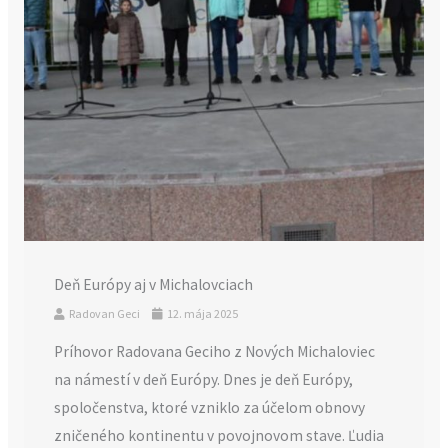
Deň Európy aj v Michalovciach
Radovan Geci
12. mája 2025
Príhovor Radovana Geciho z Nových Michaloviec
na námestí v deň Európy. Dnes je deň Európy,
spoločenstva, ktoré vzniklo za účelom obnovy
zničeného kontinentu v povojnovom stave. Ľudia