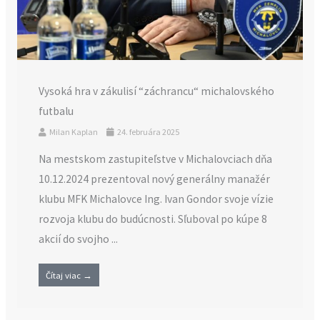
Vysoká hra v zákulisí “záchrancu“ michalovského
futbalu
Milan Kaplan
24. februára 2025
Na mestskom zastupiteľstve v Michalovciach dňa
10.12.2024 prezentoval nový generálny manažér
klubu MFK Michalovce Ing. Ivan Gondor svoje vízie
rozvoja klubu do budúcnosti. Sľuboval po kúpe 8
akcií do svojho ...
Čítaj viac →