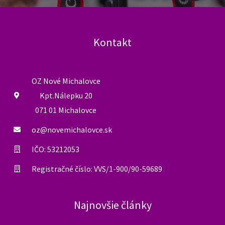
Kontakt
OZ Nové Michalovce
Kpt.Nálepku 20
071 01 Michalovce
oz@novemichalovce.sk
IČO: 53212053
Registračné číslo: VVS/1-900/90-59689
Najnovšie články