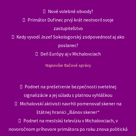
Nové volebné obvody?
Primátor Dufinec prvý krát neotvoril svoje
zastupiteľstvo
Kedy vyvodí Jozef Sokologorský zodpovednosť aj ako
poslanec?
Deň Európy aj v Michalovciach
Najnovšie tlačové správy
Podnet na prešetrenie bezpečnosti svetelnej
signalizácie a jej súladu s platnou vyhláškou
Michalovskí aktivisti navrhli pomenovať skener na
štátnej hranici „Bánov skener“
Podnet na mestskú televíziu v Michalovciach, v
novoročnom príhovore primátora po roku znova politická