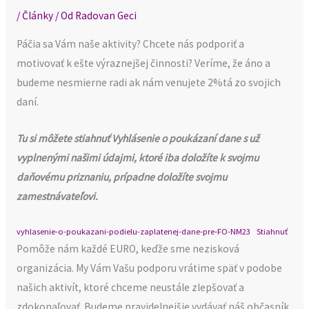
/
Články
/ Od
Radovan Geci
Páčia sa Vám naše aktivity? Chcete nás podporiť a
motivovať k ešte výraznejšej činnosti? Veríme, že áno a
budeme nesmierne radi ak nám venujete 2%tá zo svojich
daní.
Tu si môžete stiahnuť Vyhlásenie o poukázaní dane s už
vyplnenými našimi údajmi, ktoré iba doložíte k svojmu
daňovému priznaniu, prípadne doložíte svojmu
zamestnávateľovi.
vyhlasenie-o-poukazani-podielu-zaplatenej-dane-pre-FO-NM23
Stiahnuť
Pomôže nám každé EURO, keďže sme nezisková
organizácia. My Vám Vašu podporu vrátime späť v podobe
našich aktivít, ktoré chceme neustále zlepšovať a
zdokonaľovať. Budeme pravidelnejšie vydávať náš občasník,