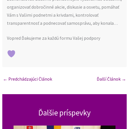
organizovať dobročinné akcie, diskusie a osvetu, pomáhať
Vám s Vašimi podnetmi a krivdami, kontrolovať
transparentnosť a podnecovať samosprávu, aby konala…
Vopred Ďakujeme za každú formu Vašej podpory
←
Predchádzajúci Článok
Ďalší Článok
→
Ďalšie príspevky