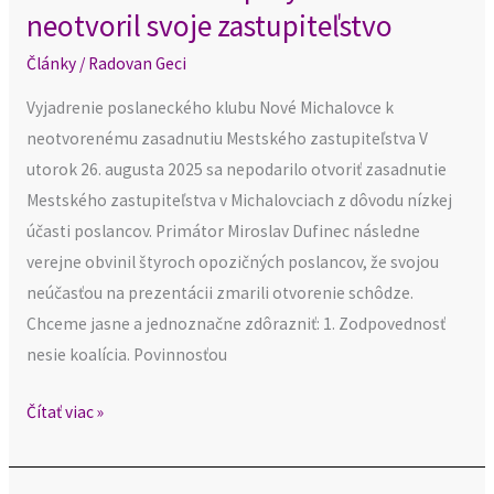
neotvoril svoje zastupiteľstvo
Články
/
Radovan Geci
Vyjadrenie poslaneckého klubu Nové Michalovce k
neotvorenému zasadnutiu Mestského zastupiteľstva V
utorok 26. augusta 2025 sa nepodarilo otvoriť zasadnutie
Mestského zastupiteľstva v Michalovciach z dôvodu nízkej
účasti poslancov. Primátor Miroslav Dufinec následne
verejne obvinil štyroch opozičných poslancov, že svojou
neúčasťou na prezentácii zmarili otvorenie schôdze.
Chceme jasne a jednoznačne zdôrazniť: 1. Zodpovednosť
nesie koalícia. Povinnosťou
Čítať viac »