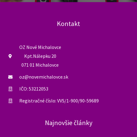
Kontakt
OZ Nové Michalovce
Kpt.Nálepku 20
071 01 Michalovce
oz@novemichalovce.sk
IČO: 53212053
Registračné číslo: VVS/1-900/90-59689
Najnovšie články