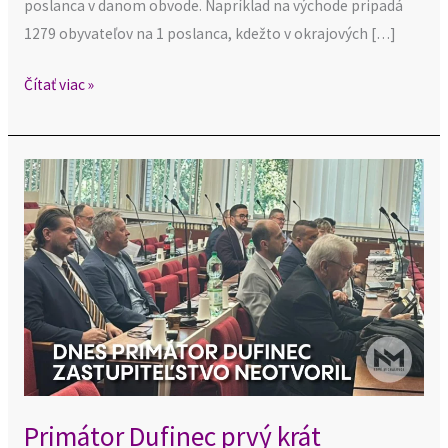
poslanca v danom obvode. Napríklad na východe pripadá
1279 obyvateľov na 1 poslanca, kdežto v okrajových […]
Čítať viac »
Primátor
Dufinec
prvý
krát
neotvoril
svoje
zastupiteľstvo
Primátor Dufinec prvý krát