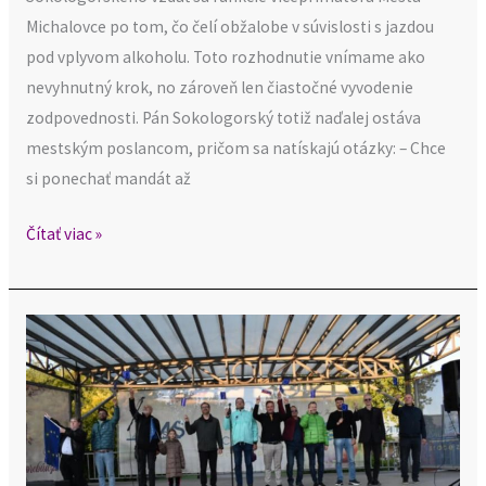
Michalovce po tom, čo čelí obžalobe v súvislosti s jazdou
pod vplyvom alkoholu. Toto rozhodnutie vnímame ako
nevyhnutný krok, no zároveň len čiastočné vyvodenie
zodpovednosti. Pán Sokologorský totiž naďalej ostáva
mestským poslancom, pričom sa natískajú otázky: – Chce
si ponechať mandát až
Čítať viac »
Deň
Európy
aj
v
Michalovciach