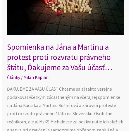
Martinu
a
protest
proti
rozvratu
Spomienka na Jána a Martinu a
právneho
štátu,
protest proti rozvratu právneho
Ďakujeme
štátu, Ďakujeme za Vašu účasť…
za
Články
/
Milan Kaplan
Vašu
účasť…
ĎAKUJEME ZA VAŠU ÚČASŤ Chceme sa aj takto verejne
poďakovať všetkým zúčastneným na včerajšej spomienke
na Jána Kuciaka a Martinu Kušnírovú a zároveň proteste
proti rozvratu právneho štátu na Slovensku. Osobitne
rečníkom, ale aj MsKS Michalovce za poskytnutie ich služieb
a servis pri ozvučení a samozrejme občanom za slušné a