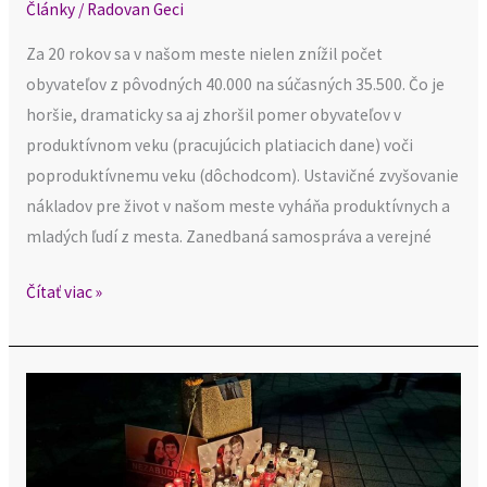
Články
/
Radovan Geci
Za 20 rokov sa v našom meste nielen znížil počet
obyvateľov z pôvodných 40.000 na súčasných 35.500. Čo je
horšie, dramaticky sa aj zhoršil pomer obyvateľov v
produktívnom veku (pracujúcich platiacich dane) voči
poproduktívnemu veku (dôchodcom). Ustavičné zvyšovanie
nákladov pre život v našom meste vyháňa produktívnych a
mladých ľudí z mesta. Zanedbaná samospráva a verejné
Čítať viac »
Spomienka
na
Jána
a