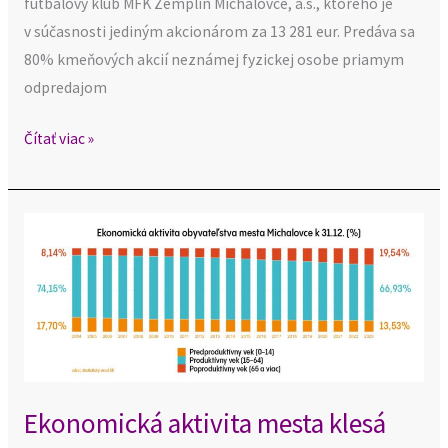
futbalový klub MFK Zemplín Michalovce, a.s., ktorého je
v súčasnosti jediným akcionárom za 13 281 eur. Predáva sa
80% kmeňových akcií neznámej fyzickej osobe priamym
odpredajom
Čítať viac »
Ekonomická
aktivita
mesta
klesá
Ekonomická aktivita mesta klesá