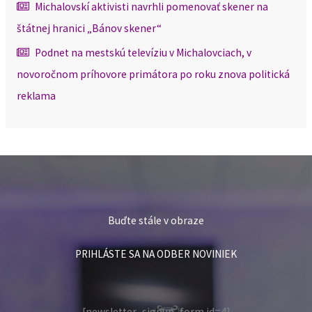
Michalovskí aktivisti navrhli pomenovať skener na
štátnej hranici „Bánov skener“
Podnet na mestskú televíziu v Michalovciach, v
novoročnom príhovore primátora po roku znova politická
reklama
Buďte stále v obraze
PRIHLÁSTE SA NA ODBER NOVINIEK
[newsletter_signup_form id=4]