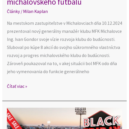
michalovského futbalu
Články
/
Milan Kaplan
Na mestskom zastupiteľstve v Michalovciach dňa 10.12.2024
prezentoval nový generálny manažér klubu MFK Michalovce
Ing. Ivan Gondor svoje vízie rozvoja klubu do budúcnosti.
Sľuboval po kúpe 8 akcií do svojho súkromného vlastníctva
rozvoj a progres michalovského klubu do budúcnosti.
Zároveň poukazoval na to, v akej situácii bol MFK odo dňa
jeho vymenovania do funkcie generálneho
Čítať viac »
Futbalový
klub
MFK