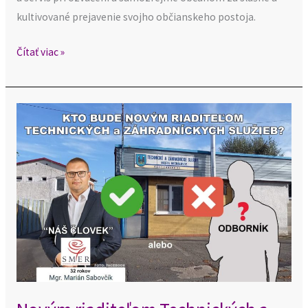
kultivované prejavenie svojho občianskeho postoja.
Čítať viac »
Novým
riaditeľom
Technických
a
záhradníckych
služieb
„Náš
človek“,
resp.
straník