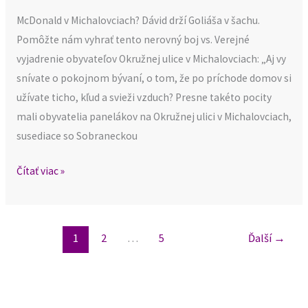
McDonald v Michalovciach? Dávid drží Goliáša v šachu.
Pomôžte nám vyhrať tento nerovný boj vs. Verejné
vyjadrenie obyvateľov Okružnej ulice v Michalovciach: „Aj vy
snívate o pokojnom bývaní, o tom, že po príchode domov si
užívate ticho, kľud a svieži vzduch? Presne takéto pocity
mali obyvatelia panelákov na Okružnej ulici v Michalovciach,
susediace so Sobraneckou
Čítať viac »
1
2
…
5
Ďalší
→