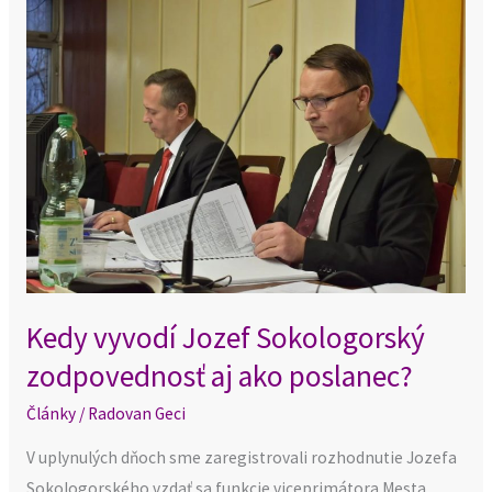
Kedy
vyvodí
Jozef
Sokologorský
zodpovednosť
aj
ako
poslanec?
Kedy vyvodí Jozef Sokologorský
zodpovednosť aj ako poslanec?
Články
/
Radovan Geci
V uplynulých dňoch sme zaregistrovali rozhodnutie Jozefa
Sokologorského vzdať sa funkcie viceprimátora Mesta