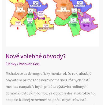
Nové volebné obvody?
Články
/
Radovan Geci
Michalovce sa demograficky menia rok čo rok, ubúdajú
obyvatelia prirodzene nerovnomerne z rôznych častí
mesta a naopak. V iných pribúda výstavba rodinných
domov, či bytových domov. Za obdobie desiatok rokov to
dospelo k silnej nerovnováhe počtu obyvateľov na 1