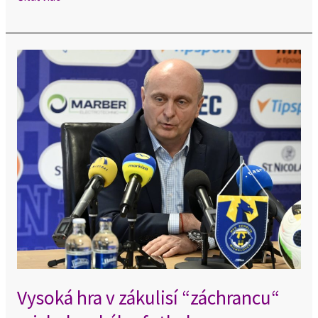
Vysoká
hra
v
zákulisí
“záchrancu“
michalovského
futbalu
Vysoká hra v zákulisí “záchrancu“