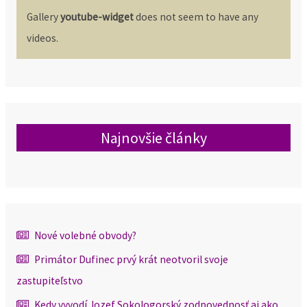
Gallery
youtube-widget
does not seem to have any
videos.
Najnovšie články
Nové volebné obvody?
Primátor Dufinec prvý krát neotvoril svoje
zastupiteľstvo
Kedy vyvodí Jozef Sokologorský zodpovednosť aj ako