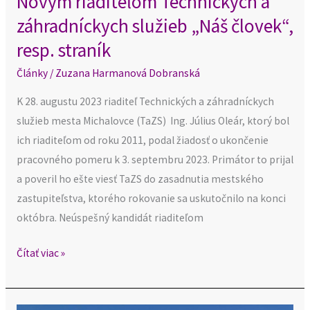
Novým riaditeľom Technických a
záhradníckych služieb „Náš človek“,
resp. straník
Články
/
Zuzana Harmanová Dobranská
K 28. augustu 2023 riaditeľ Technických a záhradníckych
služieb mesta Michalovce (TaZS) Ing. Július Oleár, ktorý bol
ich riaditeľom od roku 2011, podal žiadosť o ukončenie
pracovného pomeru k 3. septembru 2023. Primátor to prijal
a poveril ho ešte viesť TaZS do zasadnutia mestského
zastupiteľstva, ktorého rokovanie sa uskutočnilo na konci
októbra. Neúspešný kandidát riaditeľom
Čítať viac »