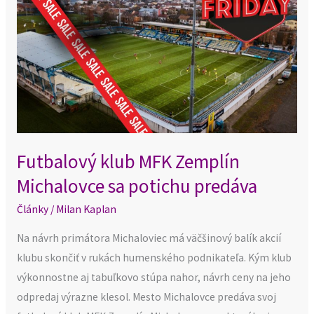
Zemplín
Michalovce
sa
potichu
predáva
Futbalový klub MFK Zemplín
Michalovce sa potichu predáva
Články
/
Milan Kaplan
Na návrh primátora Michaloviec má väčšinový balík akcií
klubu skončiť v rukách humenského podnikateľa. Kým klub
výkonnostne aj tabuľkovo stúpa nahor, návrh ceny na jeho
odpredaj výrazne klesol. Mesto Michalovce predáva svoj