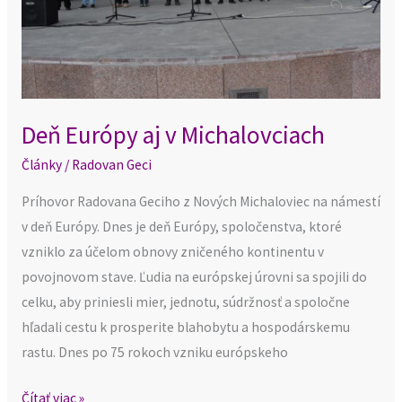
Deň Európy aj v Michalovciach
Články
/
Radovan Geci
Príhovor Radovana Geciho z Nových Michaloviec na námestí
v deň Európy. Dnes je deň Európy, spoločenstva, ktoré
vzniklo za účelom obnovy zničeného kontinentu v
povojnovom stave. Ľudia na európskej úrovni sa spojili do
celku, aby priniesli mier, jednotu, súdržnosť a spoločne
hľadali cestu k prosperite blahobytu a hospodárskemu
rastu. Dnes po 75 rokoch vzniku európskeho
Čítať viac »