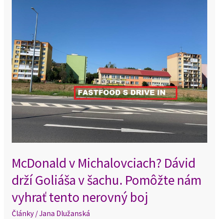
McDonald
v
Michalovciach?
Dávid
drží
Goliáša
v
šachu.
Pomôžte
nám
vyhrať
tento
McDonald v Michalovciach? Dávid
nerovný
drží Goliáša v šachu. Pomôžte nám
boj
vyhrať tento nerovný boj
Články
/
Jana Dlužanská