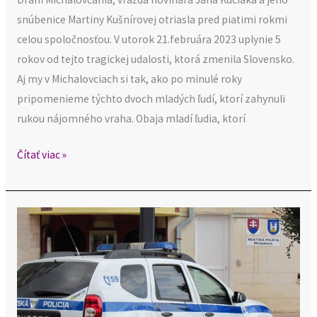
snúbenice Martiny Kušnírovej otriasla pred piatimi rokmi
celou spoločnosťou. V utorok 21.februára 2023 uplynie 5
rokov od tejto tragickej udalosti, ktorá zmenila Slovensko.
Aj my v Michalovciach si tak, ako po minulé roky
pripomenieme týchto dvoch mladých ľudí, ktorí zahynuli
rukou nájomného vraha. Obaja mladí ľudia, ktorí
Čítať viac »
Stav
bezpečnosti
v Michalovciach