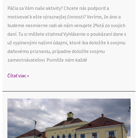
Páčia sa Vám naše aktivity? Chcete nás podporiť a
motivovať k ešte výraznejšej činnosti? Veríme, že áno a
budeme nesmierne radi ak nám venujete 2%tá zo svojich
daní. Tu si môžete stiahnuť Vyhlásenie o poukázaní dane s
už vyplnenými našimi údajmi, ktoré iba doložíte k svojmu
daňovému priznaniu, prípadne doložíte svojmu
zamestnávateľovi. Pomôže nám každé
Čítať viac »
Naši
členovia
v
komunálnych
voľbách