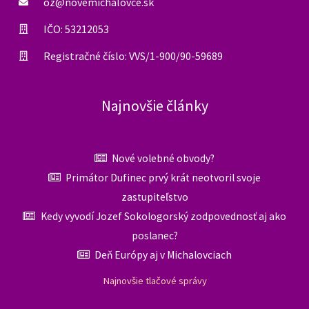
oz@novemichalovce.sk
IČO: 53212053
Registračné číslo: VVS/1-900/90-59689
Najnovšie články
Nové volebné obvody?
Primátor Dufinec prvý krát neotvoril svoje
zastupiteľstvo
Kedy vyvodí Jozef Sokologorský zodpovednosť aj ako
poslanec?
Deň Európy aj v Michalovciach
Najnovšie tlačové správy