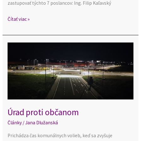
zastupovať týchto 7 poslancov: Ing. Filip Kaľavský
Čítať viac »
Úrad
proti
občanom
Úrad proti občanom
Články
/
Jana Dlužanská
Prichádza čas komunálnych volieb, keď sa zvyšuje