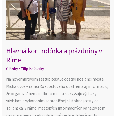
Hlavná kontrolórka a prázdniny v
Ríme
Články
/
Filip Kaľavský
Na novembrovom zastupiteľstve dostali poslanci mesta
Michalovce v rámci Rozpočtového opatrenia aj informáciu,
že organizačnému odboru mesta sa zvyšujú výdavky
súvisiace s vykonaním zahraničnej služobnej cesty do
Talianska. V rámci mestských informačných kanálov som
nezaznamenal žiadnu služobnú cestu – delegáciu do