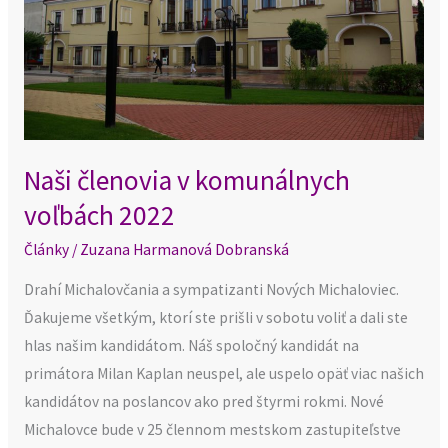
2022
Naši členovia v komunálnych
voľbách 2022
Články
/
Zuzana Harmanová Dobranská
Drahí Michalovčania a sympatizanti Nových Michaloviec.
Ďakujeme všetkým, ktorí ste prišli v sobotu voliť a dali ste
hlas našim kandidátom. Náš spoločný kandidát na
primátora Milan Kaplan neuspel, ale uspelo opäť viac našich
kandidátov na poslancov ako pred štyrmi rokmi. Nové
Michalovce bude v 25 člennom mestskom zastupiteľstve