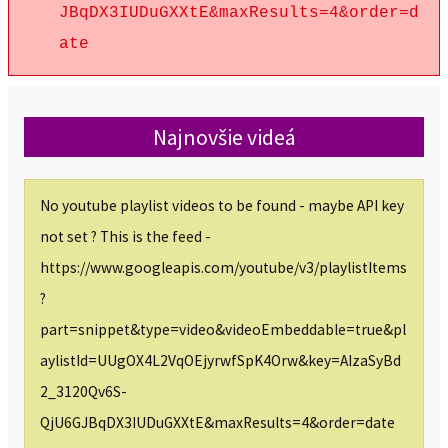
JBqDX3IUDuGXXtE&maxResults=4&order=d
ate
Najnovšie videá
No youtube playlist videos to be found - maybe API key
not set ? This is the feed -
https://www.googleapis.com/youtube/v3/playlistItems
?
part=snippet&type=video&videoEmbeddable=true&pl
aylistId=UUgOX4L2VqOEjyrwfSpK4Orw&key=AIzaSyBd
2_3120Qv6S-
QjU6GJBqDX3IUDuGXXtE&maxResults=4&order=date