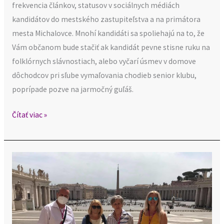
frekvencia článkov, statusov v sociálnych médiách
kandidátov do mestského zastupiteľstva a na primátora
mesta Michalovce. Mnohí kandidáti sa spoliehajú na to, že
Vám občanom bude stačiť ak kandidát pevne stisne ruku na
folklórnych slávnostiach, alebo vyčarí úsmev v domove
dôchodcov pri sľube vymaľovania chodieb senior klubu,
poprípade pozve na jarmočný guľáš.
Čítať viac »
Hlavná
kontrolórka
a prázdniny
v
Ríme