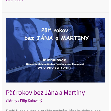
Päť
rokov
bez
Jána
a
Martiny
Päť rokov bez Jána a Martiny
Články
/
Filip Kaľavský
Drahí Michalovčania, vražda novinára Jána Kuciaka a jeho