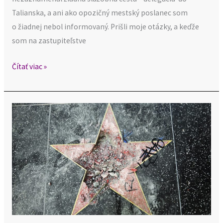
Talianska, a ani ako opozičný mestský poslanec som
o žiadnej nebol informovaný. Prišli moje otázky, a keďže
som na zastupiteľstve
Čítať viac »
Pamätná
dlažba:
„Buďme
invenčnejší,
kreatívnejší
a nie
papagájovití.“