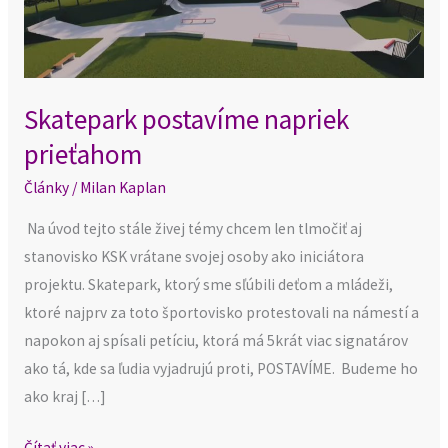
prieťahom
Skatepark postavíme napriek
prieťahom
Články
/
Milan Kaplan
Na úvod tejto stále živej témy chcem len tlmočiť aj
stanovisko KSK vrátane svojej osoby ako iniciátora
projektu. Skatepark, ktorý sme sľúbili deťom a mládeži,
ktoré najprv za toto športovisko protestovali na námestí a
napokon aj spísali petíciu, ktorá má 5krát viac signatárov
ako tá, kde sa ľudia vyjadrujú proti, POSTAVÍME. Budeme ho
ako kraj […]
Čítať viac »