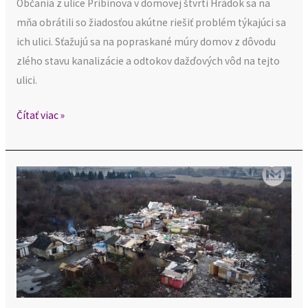
Občania z ulice Pribinova v domovej štvrti Hrádok sa na
mňa obrátili so žiadosťou akútne riešiť problém týkajúci sa
ich ulici. Sťažujú sa na popraskané múry domov z dôvodu
zlého stavu kanalizácie a odtokov dažďových vôd na tejto
ulici.
Čítať viac »
Po
16
rokoch
prešľapovania
na
mieste
sa