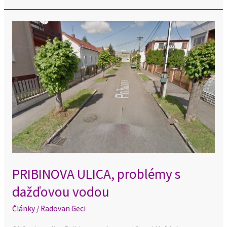
PRIBINOVA
ULICA,
problémy
s
dažďovou
vodou
PRIBINOVA ULICA, problémy s
dažďovou vodou
Články
/
Radovan Geci