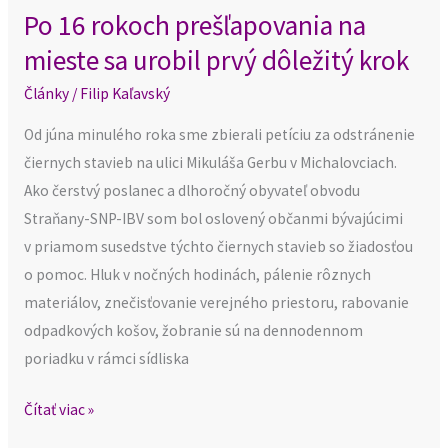
urobil
Po 16 rokoch prešľapovania na
prvý
mieste sa urobil prvý dôležitý krok
dôležitý
krok
Články
/
Filip Kaľavský
Od júna minulého roka sme zbierali petíciu za odstránenie
čiernych stavieb na ulici Mikuláša Gerbu v Michalovciach.
Ako čerstvý poslanec a dlhoročný obyvateľ obvodu
Straňany-SNP-IBV som bol oslovený občanmi bývajúcimi
v priamom susedstve týchto čiernych stavieb so žiadosťou
o pomoc. Hluk v nočných hodinách, pálenie rôznych
materiálov, znečisťovanie verejného priestoru, rabovanie
odpadkových košov, žobranie sú na dennodennom
poriadku v rámci sídliska
Čítať viac »