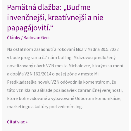
Pamätná dlažba: „Buďme
invenčnejší, kreatívnejší a nie
papagájovití.“
Články
/
Radovan Geci
Na ostatnom zasadnutí a rokovaní MsZ v Mi dňa 30.5.2022
v bode programu č.7 nám bol Ing. Mrázovou predložený
novelizovaný návrh VZN mesta Michalovce, ktorým sa mení
a dopĺňa VZN 162/2014 o pešej zóne v meste Mi.
Predkladateľka novelu VZN odôvodnila komentárom, že
táto vznikla na základe požiadaviek zahraničnej verejnosti,
ktoré boli evidované a vybavované Odborom komunikácie,
marketingu a kultúry pod vedením Ing.
Čítať viac »