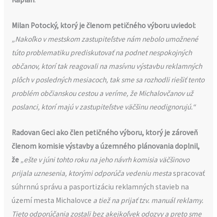
Milan Potocký, ktorý je členom petičného výboru uviedol:
„Nakoľko v mestskom zastupiteľstve nám nebolo umožnené
túto problematiku prediskutovať na podnet nespokojných
občanov, ktorí tak reagovali na masívnu výstavbu reklamných
plôch v posledných mesiacoch, tak sme sa rozhodli riešiť tento
problém občianskou cestou a veríme, že Michalovčanov už
poslanci, ktorí majú v zastupiteľstve väčšinu neodignorujú.“
Radovan Geci ako člen petičného výboru, ktorý je zároveň
členom komisie výstavby a územného plánovania doplnil,
že
„ešte v júni tohto roku na jeho návrh komisia väčšinovo
prijala uznesenia, ktorými odporúča vedeniu mesta
spracovať
súhrnnú správu a pasportizáciu reklamných stavieb na
území mesta Michalovce
a tiež na prijať tzv. manuál reklamy.
Tieto odporúčania zostali bez akejkoľvek odozvy a preto sme