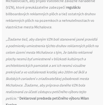
Michalovciach, aby prijalo Všeobecne záväzné nariadenie
(VZN), ktoré preukázateľne zabezpečí
reguláciu
billboardových reklamných plôch a tiež ostatných druhov
reklamných plôch na pozemkoch a nehnuteľnostiach vo
vlastníctve mesta Michalovce.
„Žiadame tiež, aby daným VZN boli stanovené jasné pravidlá
a podmienky umiestnenia týchto druhov reklamných plôch na
celom území mesta Michalovce s tým, že takéto reklamné
plochy nesmú byť umiestnené v blízkosti kultúrnych a
architektonických pamiatok a ani ich nesmú vizuálne
prekrývať a vo vzdialenosti kratšej ako 200m od škôl a
školských zariadení v zriaďovateľskej pôsobnosti mesta
Michalovce. Žiadame, aby príprava daného VZN bola
realizovaná za účasti zástupcu petičného výboru tejto
petície.“
Deklaroval predseda petičného výboru Milan
Kaplan
.