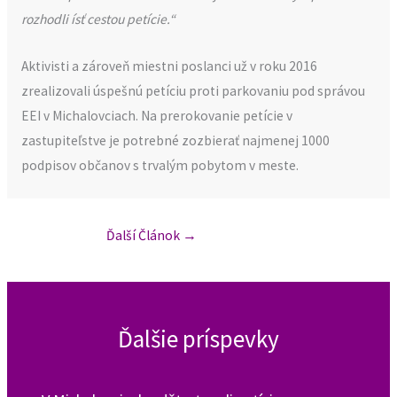
rozhodli ísť cestou petície.“
Aktivisti a zároveň miestni poslanci už v roku 2016
zrealizovali úspešnú petíciu proti parkovaniu pod správou
EEI v Michalovciach. Na prerokovanie petície v
zastupiteľstve je potrebné zozbierať najmenej 1000
podpisov občanov s trvalým pobytom v meste.
Ďalší Článok
→
Ďalšie príspevky