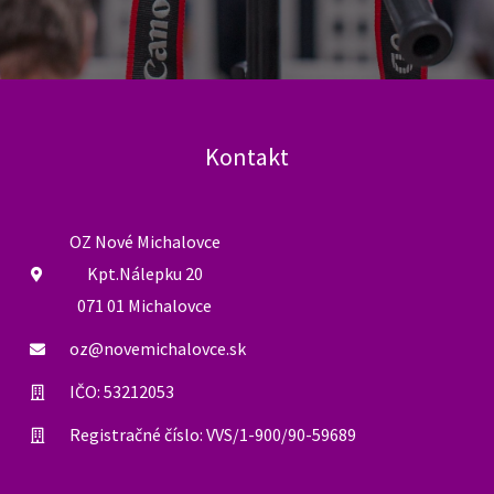
Kontakt
OZ Nové Michalovce
Kpt.Nálepku 20
071 01 Michalovce
oz@novemichalovce.sk
IČO: 53212053
Registračné číslo: VVS/1-900/90-59689